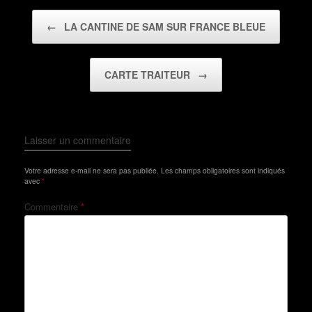
Post navigation
←
LA CANTINE DE SAM SUR FRANCE BLEUE
CARTE TRAITEUR
→
Laisser un commentaire
Votre adresse e-mail ne sera pas publiée.
Les champs obligatoires sont indiqués
avec
*
Commentaire
*