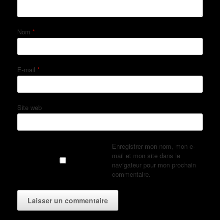
Nom
*
E-mail
*
Site web
Enregistrer mon nom, mon e-
mail et mon site dans le
navigateur pour mon prochain
commentaire.