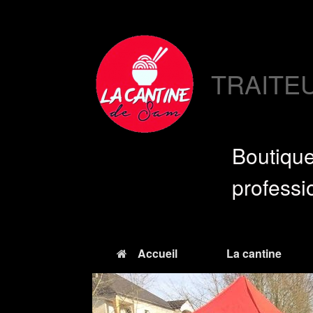
Skip
to
content
TRAITE
Boutiq
professi
Accueil
La cantine